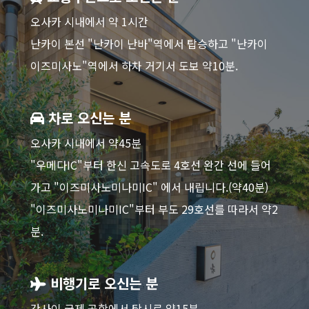
오사카 시내에서 약 1시간
난카이 본선 "난카이 난바"역에서 탑승하고 "난카이
이즈미사노"역에서 하차 거기서 도보 약10분.
차로 오신는 분
오사카 시내에서 약45분
"우메다IC"부터 한신 고속도로 4호선 완간 선에 들어
가고 "이즈미사노미나미IC" 에서 내립니다.(약40분)
"이즈미사노미나미IC"부터 부도 29호선를 따라서 약2
분.
비행기로 오신는 분
간사이 국제 공항에서 탁시로 약15분.