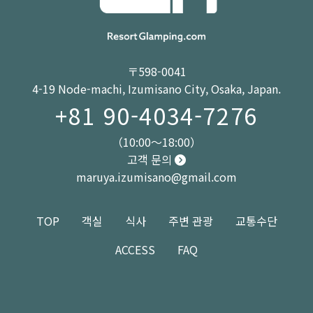
〒598-0041
4-19 Node-machi, Izumisano City, Osaka, Japan.
+81 90-4034-7276
（10:00～18:00）
고객 문의
maruya.izumisano@gmail.com
TOP
객실
식사
주변 관광
교통수단
ACCESS
FAQ