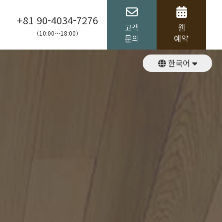
+81 90-4034-7276
고객
웹
（10:00～18:00）
문의
예약
한국어
English
日本語
繁體中文