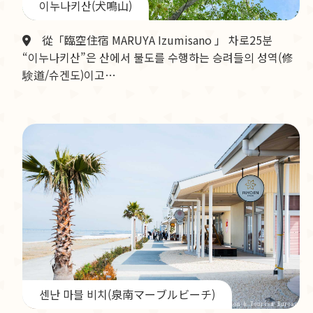
이누나키산(犬鳴山)
從「臨空住宿 MARUYA Izumisano 」 차로25분
“이누나키산”은 산에서 불도를 수행하는 승려들의 성역(修
験道/슈겐도)이고…
센난 마블 비치(泉南マーブルビーチ)