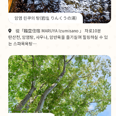
암염 린쿠의 탕(岩塩 りんくうの湯)
從「臨空住宿 MARUYA Izumisano 」 차로10분
탄산천, 암염탕, 사우나, 암반욕을 즐기실며 힐링하실 수 있
는 스파목욕탕…