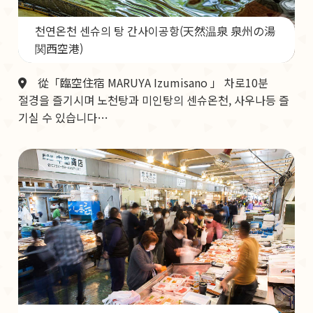
천연온천 센슈의 탕 간사이공항(天然温泉 泉州の湯
関西空港)
從「臨空住宿 MARUYA Izumisano 」 차로10분
절경을 즐기시며 노천탕과 미인탕의 센슈온천, 사우나등 즐
기실 수 있습니다…