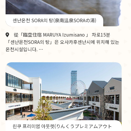
센난온천 SORA의 탕(泉南温泉SORAの湯)
從「臨空住宿 MARUYA Izumisano 」 차로15분
「센난온천SORA의 탕」은 오사카후센난시에 위치해 있는
온천시설입니다. …
린쿠 프리미엄 아웃렛(りんくうプレミアムアウト