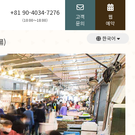
+81 90-4034-7276
고객
웹
（10:00～18:00）
문의
예약
한국어
)
English
日本語
繁體中文