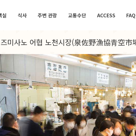
객실
식사
주변 관광
교통수단
ACCESS
FAQ
이즈미사노 어협 노천시장(泉佐野漁協青空市場