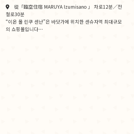
從「臨空住宿 MARUYA Izumisano 」 차로12분／전
철로30분
“이온 몰 린쿠 센난”은 바닷가에 위치한 센슈자역 최대규모
의 쇼핑몰입니다…