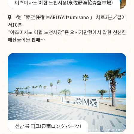
이즈미사노 어협 노천시장(泉佐野漁協青空市場)
從「臨空住宿 MARUYA Izumisano 」 차로3분／걸어
서10분
“이즈미사노 어협 노천시장”은 오사카만항에서 잡힌 신선한
해산물이을 판매…
센난 롱 파크(泉南ロングパーク)