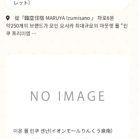
レット)
從「臨空住宿 MARUYA Izumisano 」 차로6분
약250개의 브랜드가 모인 오사카 최대규모의 아웃렛 몰 “린
쿠 프리미엄 …
이온 몰 린쿠 센난(イオンモールりんくう泉南)